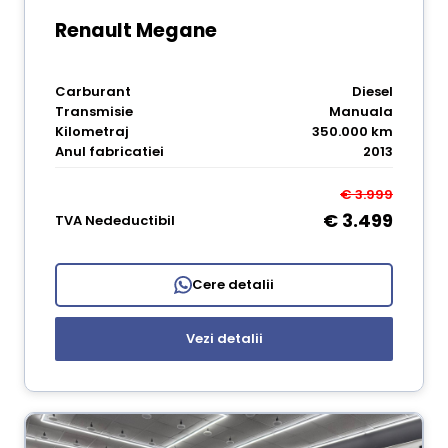
Renault Megane
Carburant
Diesel
Transmisie
Manuala
Kilometraj
350.000 km
Anul fabricatiei
2013
€ 3.999
€ 3.499
TVA Nedeductibil
Cere detalii
Vezi detalii