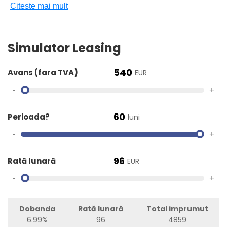
Citeste mai mult
Simulator Leasing
540
Avans (fara TVA)
EUR
-
+
60
Perioada?
luni
-
+
96
Rată lunară
EUR
-
+
Dobanda
Rată lunară
Total imprumut
6.99%
96
4859