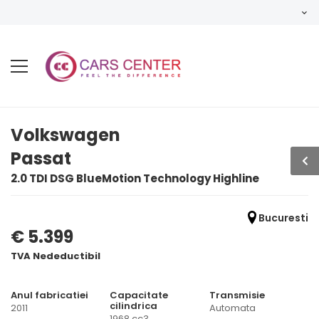
Volkswagen
Passat
2.0 TDI DSG BlueMotion Technology Highline
Bucuresti
€ 5.399
TVA Nedeductibil
Anul fabricatiei
Capacitate
Transmisie
cilindrica
2011
Automata
1968 cc3