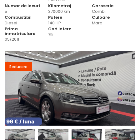
Numar de locuri
Kilometraj
Caroserie
5
370000 km
Combi
Combustibil
Putere
Culoare
Diesel
140 HP
Maro
Prima
Cod intern
inmatriculare
75
05/2011
Reducere
96 € / luna