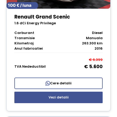
100 € / luna
Renault Grand Scenic
1.6 dCi Energy Privilege
Carburant
Diesel
Transmisie
Manuala
Kilometraj
263.300 km
Anul fabricatiei
2016
€ 6.399
€ 5.600
TVA Nedeductibil
Cere detalii
Vezi detalii