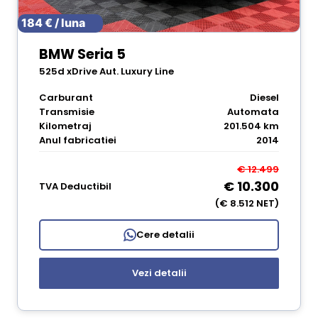
184 € / luna
BMW Seria 5
525d xDrive Aut. Luxury Line
Carburant
Diesel
Transmisie
Automata
Kilometraj
201.504 km
Anul fabricatiei
2014
€ 12.499
€ 10.300
TVA Deductibil
(€ 8.512 NET)
Cere detalii
Vezi detalii