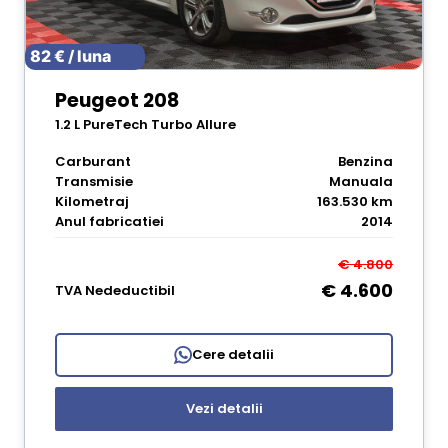
82 € / luna
Peugeot 208
1.2 L PureTech Turbo Allure
Carburant
Benzina
Transmisie
Manuala
Kilometraj
163.530 km
Anul fabricatiei
2014
€ 4.800
€ 4.600
TVA Nedeductibil
Cere detalii
Vezi detalii