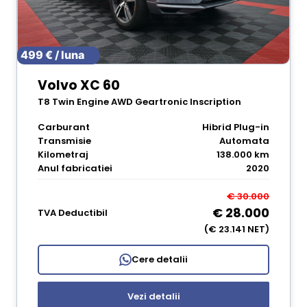
499 € / luna
Volvo XC 60
T8 Twin Engine AWD Geartronic Inscription
Carburant
Hibrid Plug-in
Transmisie
Automata
Kilometraj
138.000 km
Anul fabricatiei
2020
€ 30.000
€ 28.000
TVA Deductibil
(€ 23.141 NET)
Cere detalii
Vezi detalii