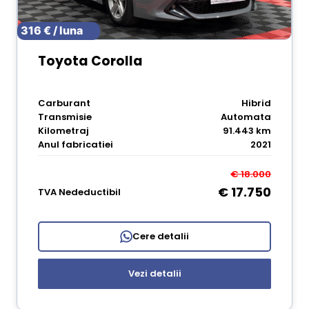
316 € / luna
Toyota Corolla
Carburant
Hibrid
Transmisie
Automata
Kilometraj
91.443 km
Anul fabricatiei
2021
€ 18.000
€ 17.750
TVA Nedeductibil
Cere detalii
Vezi detalii