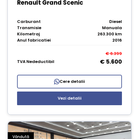
Renault Grand Scenic
Carburant
Diesel
Transmisie
Manuala
Kilometraj
263.300 km
Anul fabricatiei
2016
€ 6.399
€ 5.600
TVA Nedeductibil
Cere detalii
Vezi detalii
Vândută