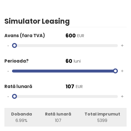
Simulator Leasing
600
Avans (fara TVA)
EUR
-
+
60
Perioada?
luni
-
+
107
Rată lunară
EUR
-
+
Dobanda
Rată lunară
Total imprumut
6.99%
107
5399