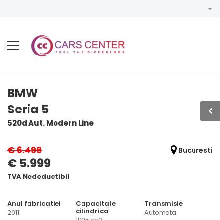
BMW
Seria 5
520d Aut. Modern Line
€ 6.499
Bucuresti
€ 5.999
TVA Nedeductibil
Anul fabricatiei
Capacitate
Transmisie
cilindrica
2011
Automata
1995 cc3