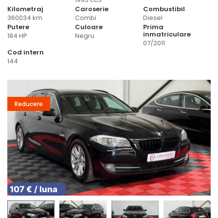
Kilometraj
Caroserie
Combustibil
360034 km
Combi
Diesel
Putere
Culoare
Prima
inmatriculare
184 HP
Negru
07/2011
Cod intern
144
Reducere
107 € / luna