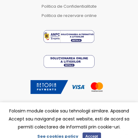
Politica de Confidentialitate
Politica de rezervare online
Folosim module cookie sau tehnologii similare. Apasand
Accept sau navigand pe acest website, esti de acord sa
Carmatik.
Partener
permiti colectarea de informatii prin cookie-uri.
See cookies policy
©2025 ccdealer.ro
Accept