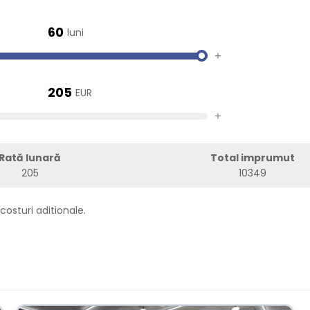
60
luni
+
205
EUR
+
Rată lunară
Total imprumut
205
10349
costuri aditionale.