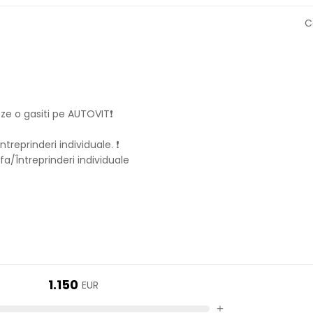
C
e o gasiti pe AUTOVIT❗️
reprinderi individuale. ❗️
a/Întreprinderi individuale
1.150
EUR
+