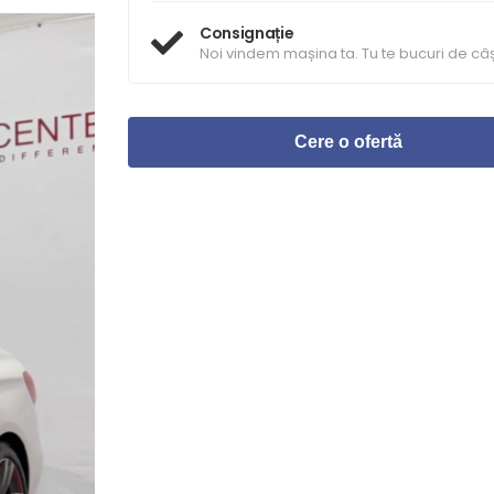
Consignație
Noi vindem mașina ta. Tu te bucuri de câș
Cere o ofertă