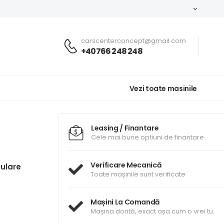
carscenterconcept@gmail.com
+40766 248 248
Vezi toate masinile
Leasing / Finantare
Cele mai bune optiuni de finantare
Verificare Mecanică
ulare
Toate mașinile sunt verificate
Mașini La Comandă
Mașina dorită, exact așa cum o vrei tu.