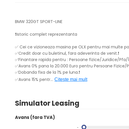
BMW 320GT SPORT-LINE
❗️Istoric complet reprezentanta
✅ Cei ce vizioneaza masina pe OLX pentru mai multe poz
✅Credit doar cu buletinul, fara adeverinta de venit.❗️
✅Finantare rapida pentru : Persoane fizice/Juridice/Pfa/Înt
✅Avans 0% pana la 20.000 Euro pentru Persoane Fizice/Pf
✅Dobanda fixa de la 1% pe luna.❗️
✅Avans 15% pentr
...
Citeste mai mult
Simulator Leasing
Avans (fara TVA)
-