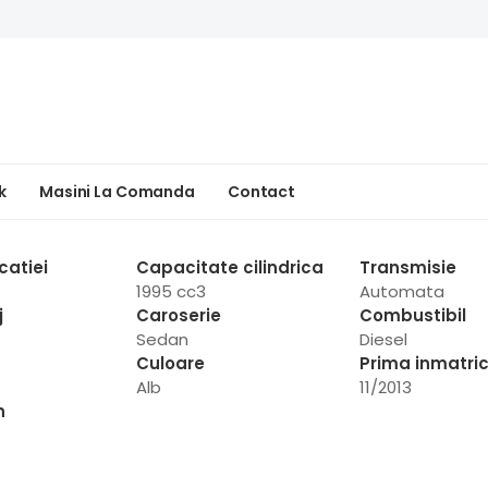
k
Masini La Comanda
Contact
catiei
Capacitate cilindrica
Transmisie
1995 cc3
Automata
j
Caroserie
Combustibil
Sedan
Diesel
Culoare
Prima inmatric
Alb
11/2013
n