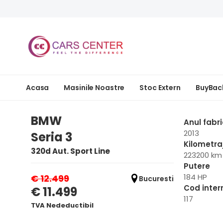
Acasa
Masinile Noastre
Stoc Extern
BuyBac
BMW
Anul fabri
2013
Seria 3
Kilometra
320d Aut. Sport Line
223200 km
Putere
184 HP
€ 12.499
Bucuresti
Cod inter
€ 11.499
117
TVA Nedeductibil